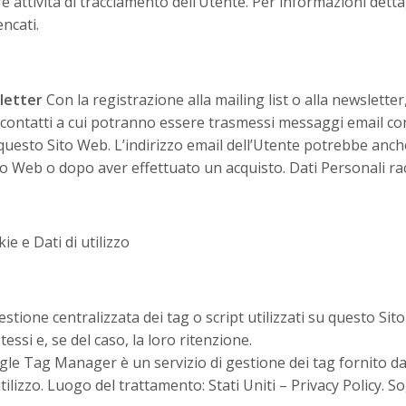
 attività di tracciamento dell’Utente. Per informazioni dettagl
encati.
sletter
Con la registrazione alla mailing list o alla newsletter,
i contatti a cui potranno essere trasmessi messaggi email co
questo Sito Web. L’indirizzo email dell’Utente potrebbe anc
ito Web o dopo aver effettuato un acquisto. Dati Personali r
ie e Dati di utilizzo
estione centralizzata dei tag o script utilizzati su questo Sito
tessi e, se del caso, la loro ritenzione.
le Tag Manager è un servizio di gestione dei tag fornito d
utilizzo. Luogo del trattamento: Stati Uniti –
Privacy Policy
. S