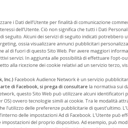
izzare i Dati dell’Utente per finalità di comunicazione commer
teressi dell’Utente. Ciò non significa che tutti i Dati Personal
 di seguito. Alcuni dei servizi di seguito indicati potrebbero u
argeting, ossia visualizzare annunci pubblicitari personalizzat
e al di fuori di questo Sito Web. Per avere maggiori informa
tivi servizi. In aggiunta alle possibilità di effettuare l’opt-ou
tto alla ricezione dei cookie relativi ad un servizio terzo, vi
 Inc.)
Facebook Audience Network è un servizio pubblicitari
parte di Facebook, si prega di consultare
la normativa sui d
rk, questo Sito Web può utilizzare alcuni identificatori per
per OS) ovvero tecnologie simili ai cookie. Tra le modalità 
he l’utilizzo delle preferenze pubblicitarie di quest’ultimo. 
l’interno delle impostazioni
Ad di Facebook
. L’Utente può eff
impostazioni del proprio dispositivo. Ad esempio, può modifi