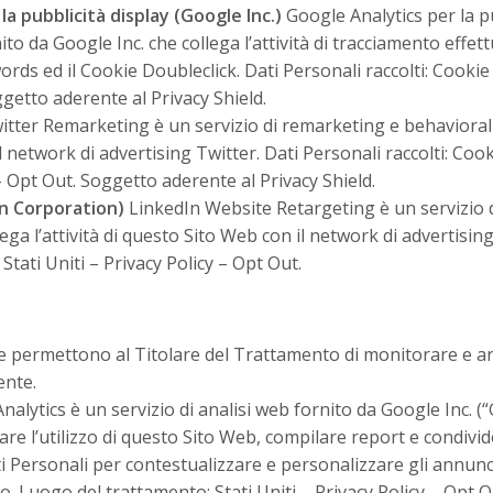
a pubblicità display (Google Inc.)
Google Analytics per la pu
o da Google Inc. che collega l’attività di tracciamento effet
rds ed il Cookie Doubleclick. Dati Personali raccolti: Cookie 
ggetto aderente al Privacy Shield.
tter Remarketing è un servizio di remarketing e behavioral t
il network di advertising Twitter. Dati Personali raccolti: Cook
–
Opt Out
. Soggetto aderente al Privacy Shield.
n Corporation)
LinkedIn Website Retargeting è un servizio 
ga l’attività di questo Sito Web con il network di advertising
 Stati Uniti –
Privacy Policy
–
Opt Out
.
e permettono al Titolare del Trattamento di monitorare e anal
ente.
alytics è un servizio di analisi web fornito da Google Inc. (“
are l’utilizzo di questo Sito Web, compilare report e condivider
i Personali per contestualizzare e personalizzare gli annunc
zzo. Luogo del trattamento: Stati Uniti –
Privacy Policy
–
Opt O