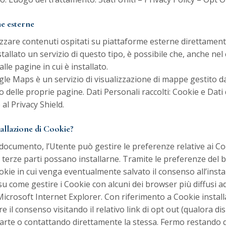
me esterne
lizzare contenuti ospitati su piattaforme esterne direttament
stallato un servizio di questo tipo, è possibile che, anche nel c
alle pagine in cui è installato.
le Maps è un servizio di visualizzazione di mappe gestito d
o delle proprie pagine. Dati Personali raccolti: Cookie e Dati 
al Privacy Shield.
allazione di Cookie?
documento, l’Utente può gestire le preferenze relative ai Co
erze parti possano installarne. Tramite le preferenze del br
Cookie in cui venga eventualmente salvato il consenso all’inst
u come gestire i Cookie con alcuni dei browser più diffusi ad
Microsoft Internet Explorer
. Con riferimento a Cookie installa
 il consenso visitando il relativo link di opt out (qualora dis
za parte o contattando direttamente la stessa. Fermo restando