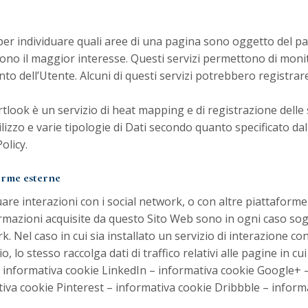
i per individuare quali aree di una pagina sono oggetto del p
ono il maggior interesse. Questi servizi permettono di monitor
 dell’Utente. Alcuni di questi servizi potrebbero registrare 
look è un servizio di heat mapping e di registrazione delle 
tilizzo e varie tipologie di Dati secondo quanto specificato dal
Policy
.
orme esterne
uare interazioni con i social network, o con altre piattaform
ormazioni acquisite da questo Sito Web sono in ogni caso sog
k. Nel caso in cui sia installato un servizio di interazione co
io, lo stesso raccolga dati di traffico relativi alle pagine in cui
–
informativa cookie
LinkedIn
–
informativa cookie
Google+
tiva cookie
Pinterest
–
informativa cookie
Dribbble
–
inform