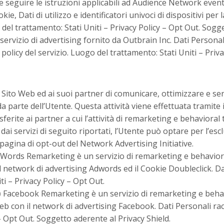
ure seguire le istruzioni applicabili ad Audience Network eve
okie, Dati di utilizzo e identificatori univoci di dispositivi pe
del trattamento: Stati Uniti –
Privacy Policy
–
Opt Out
. Sogge
ervizio di advertising fornito da Outbrain Inc. Dati Personali 
policy del servizio. Luogo del trattamento: Stati Uniti –
Priva
 Sito Web ed ai suoi partner di comunicare, ottimizzare e ser
a parte dell’Utente. Questa attività viene effettuata tramite i
erite ai partner a cui l’attività di remarketing e behavioral 
 dai servizi di seguito riportati, l’Utente può optare per l’esc
a pagina di
opt-out del Network Advertising Initiative
.
Words Remarketing è un servizio di remarketing e behavioral
il network di advertising Adwords ed il Cookie Doubleclick. Dat
iti –
Privacy Policy
–
Opt Out
.
)
Facebook Remarketing è un servizio di remarketing e behav
 Web con il network di advertising Facebook. Dati Personali racc
–
Opt Out
. Soggetto aderente al Privacy Shield.