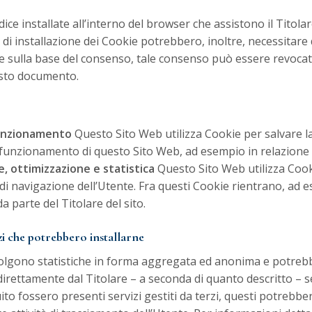
dice installate all’interno del browser che assistono il Titola
lità di installazione dei Cookie potrebbero, inoltre, necessitar
ne sulla base del consenso, tale consenso può essere revoc
esto documento.
funzionamento
Questo Sito Web utilizza Cookie per salvare la
 funzionamento di questo Sito Web, ad esempio in relazione al
e, ottimizzazione e statistica
Questo Sito Web utilizza Cook
di navigazione dell’Utente. Fra questi Cookie rientrano, ad e
da parte del Titolare del sito.
zi che potrebbero installarne
accolgono statistiche in forma aggregata ed anonima e potreb
irettamente dal Titolare – a seconda di quanto descritto – senz
uito fossero presenti servizi gestiti da terzi, questi potrebb